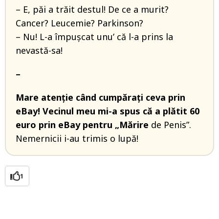
– E, păi a trăit destul! De ce a murit?
Cancer? Leucemie? Parkinson?
– Nu! L-a împuşcat unu’ că l-a prins la
nevastă-sa!
–
Mare atenţie când cumpăraţi ceva prin
eBay! Vecinul meu mi-a spus că a plătit 60
euro prin eBay pentru „Mărire
de Penis”.
Nemernicii i-au trimis o lupă!
1