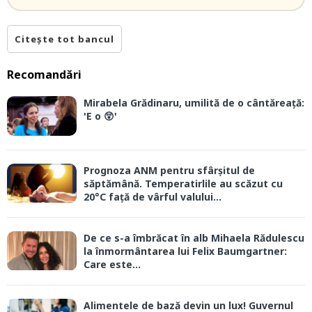
Citește tot bancul
Recomandări
Mirabela Grădinaru, umilită de o cântăreață:
'E o 😲'
Prognoza ANM pentru sfârșitul de
săptămână. Temperatirlile au scăzut cu
20°C față de vârful valului...
De ce s-a îmbrăcat în alb Mihaela Rădulescu
la înmormântarea lui Felix Baumgartner:
Care este...
Alimentele de bază devin un lux! Guvernul