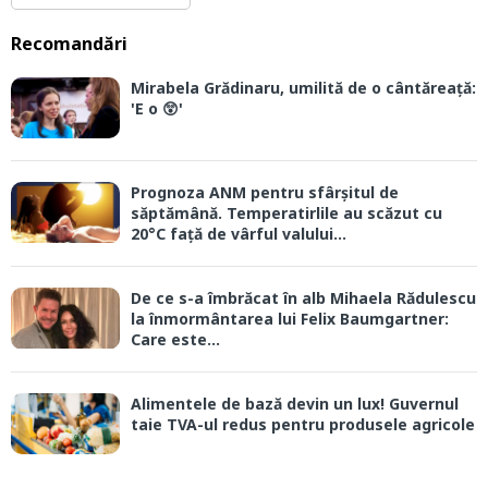
Recomandări
Mirabela Grădinaru, umilită de o cântăreață:
'E o 😲'
Prognoza ANM pentru sfârșitul de
săptămână. Temperatirlile au scăzut cu
20°C față de vârful valului...
De ce s-a îmbrăcat în alb Mihaela Rădulescu
la înmormântarea lui Felix Baumgartner:
Care este...
Alimentele de bază devin un lux! Guvernul
taie TVA-ul redus pentru produsele agricole