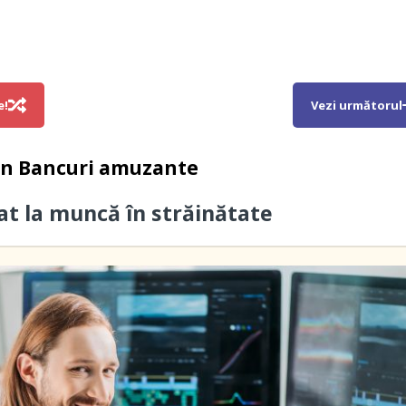
e!
Vezi următorul
in
Bancuri amuzante
cat la muncă în străinătate