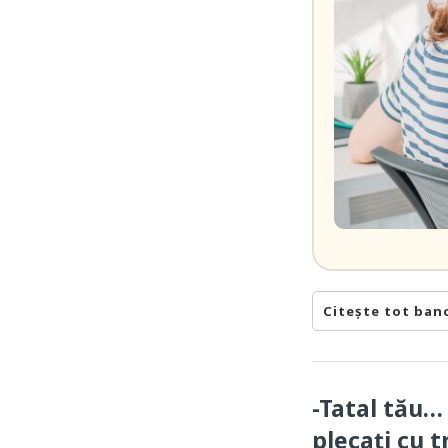
Citește tot ban
-Tatal tău…
plecați cu t