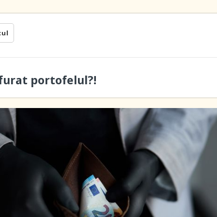
cul
furat portofelul?!