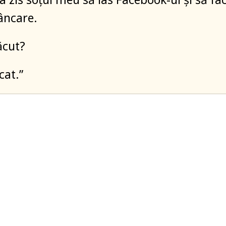
âncare.
făcut?
cat.”