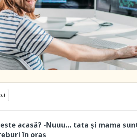
cul
 este acasă? -Nuuu… tata și mama sun
reburi în oraș