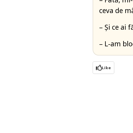
ceva de m
– Și ce ai 
– L-am blo
Like