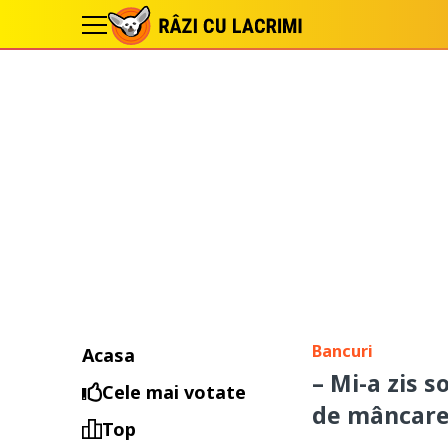
Bancuri
Acasa
– Mi-a zis s
Cele mai votate
de mâncar
Top