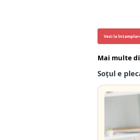
Vezi la întamplar
Mai multe d
Soțul e ple