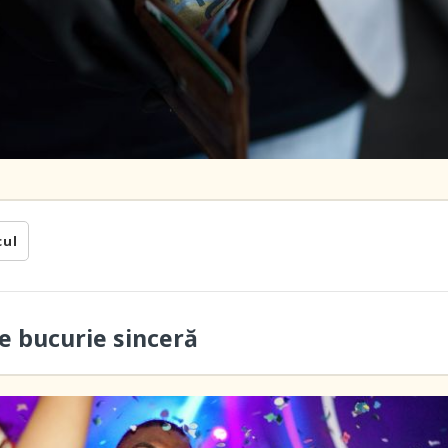
cul
 bucurie sinceră