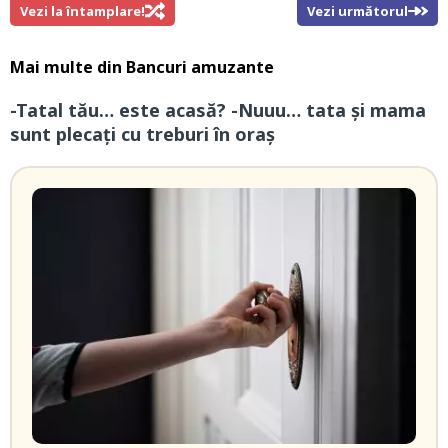
Vezi la întamplare!
Vezi următorul
Mai multe din
Bancuri amuzante
-Tatal tău… este acasă? -Nuuu… tata și mama
sunt plecați cu treburi în oraș