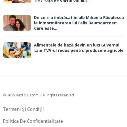
20°C față de vârful valului...
De ce s-a îmbrăcat în alb Mihaela Rădulescu
la înmormântarea lui Felix Baumgartner:
Care este...
Alimentele de bază devin un lux! Guvernul
taie TVA-ul redus pentru produsele agricole
© 2025 Razi cu lacrimi - All rights reserved
Termeni Și Condiții
Politica De Confidentialitate