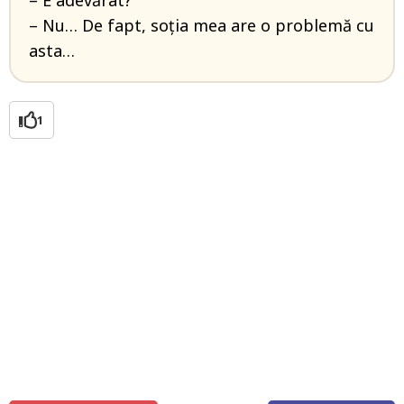
– E adevărat?
– Nu… De fapt, soția mea are o problemă cu
asta…
1