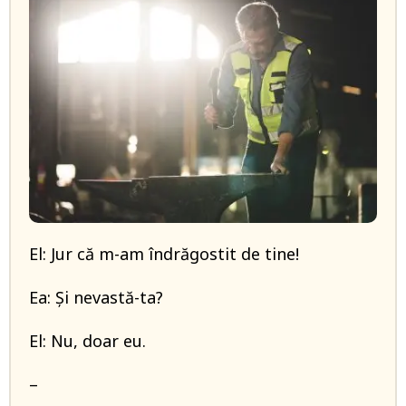
El: Jur că m-am îndrăgostit de tine!
Ea: Și nevastă-ta?
El: Nu, doar eu.
–