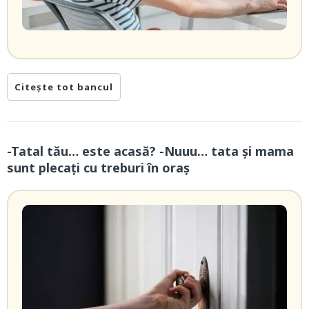
Citește tot bancul
-Tatal tău… este acasă? -Nuuu… tata și mama
sunt plecați cu treburi în oraș