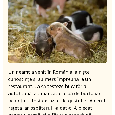
Un neamţ a venit în România la nişte
cunoştinţe şi au mers împreună la un
restaurant. Ca să testeze bucătăria
autohtonă, au mâncat ciorbă de burtă iar
neamţul a fost extaziat de gustul ei. A cerut
reţeta iar ospătarul i-a dat-o. A plecat