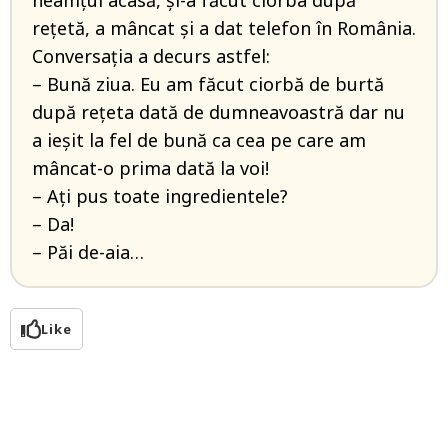
neamţul acasă, şi-a făcut ciorba după
reţetă, a mâncat şi a dat telefon în România.
Conversaţia a decurs astfel:
– Bună ziua. Eu am făcut ciorbă de burtă
după reţeta dată de dumneavoastră dar nu
a ieşit la fel de bună ca cea pe care am
mâncat-o prima dată la voi!
– Aţi pus toate ingredientele?
– Da!
– Păi de-aia…
Like