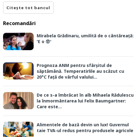
Citește tot bancul
Recomandări
Mirabela Grădinaru, umilită de o cântăreață:
'E o 😲'
Prognoza ANM pentru sfârșitul de
săptămână. Temperatirlile au scăzut cu
20°C față de vârful valului...
De ce s-a îmbrăcat în alb Mihaela Rădulescu
la înmormântarea lui Felix Baumgartner:
Care este...
Alimentele de bază devin un lux! Guvernul
taie TVA-ul redus pentru produsele agricole