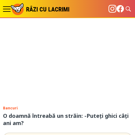
Bancuri
O doamnă întreabă un străin: -Puteți ghici câți
ani am?