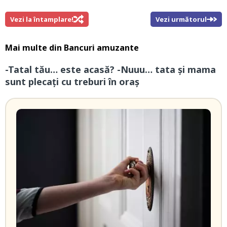
Vezi la întamplare!
Vezi următorul
Mai multe din
Bancuri amuzante
-Tatal tău… este acasă? -Nuuu… tata și mama
sunt plecați cu treburi în oraș