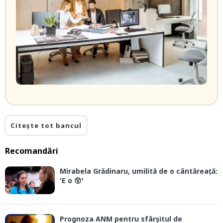
Citește tot bancul
Recomandări
Mirabela Grădinaru, umilită de o cântăreață:
'E o 😲'
Prognoza ANM pentru sfârșitul de