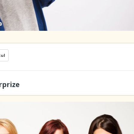
cul
rprize