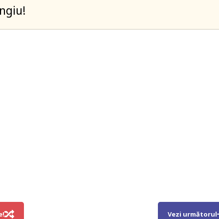
angiu!
e!
Vezi următorul