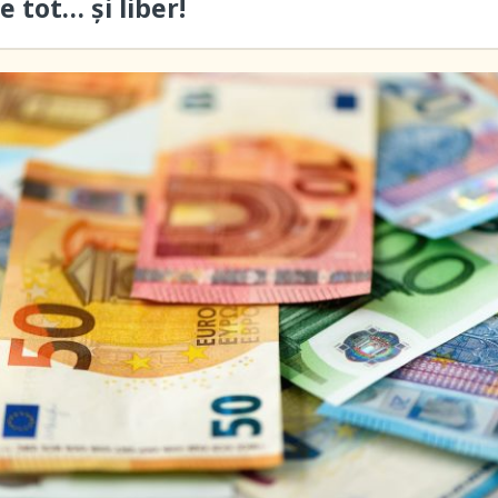
 tot… şi liber!