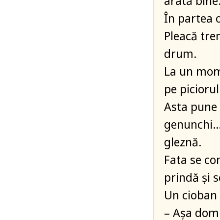
arată bine
În partea 
Pleacă tre
drum.
La un mome
pe piciorul
Asta pune 
genunchi… 
gleznă.
Fata se co
prindă şi 
Un cioban 
– Aşa domn