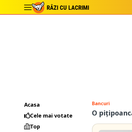
Bancuri
Acasa
O piţipoanc
Cele mai votate
Top