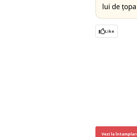
lui de ţop
Like
Vezi la întamplar