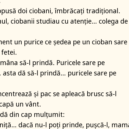
.
opusă doi ciobani, îmbrăcaţi tradiţional.
nul, ciobanii studiau cu atenţie… colega de
nt un purice ce şedea pe un cioban sare
 fetei.
mâna să-l prindă. Puricele sare pe
asta dă să-l prindă… puricele sare pe
ncentrează şi pac se apleacă brusc să-l
scapă un vânt.
dă din cap mulţumit:
iţă… dacă nu-l poţi prinde, puşcă-l, mam