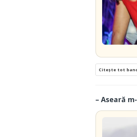
Citește tot ban
– Aseară m-