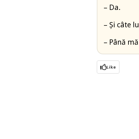
– Da.
– Și câte lu
– Până mă 
Like