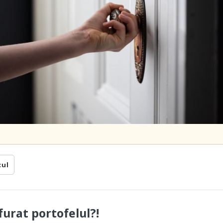
cul
furat portofelul?!