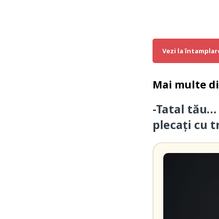
Vezi la întamplar
Mai multe d
-Tatal tău…
plecați cu t