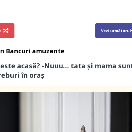
e!
Vezi următorul
in
Bancuri amuzante
 este acasă? -Nuuu… tata și mama sun
reburi în oraș