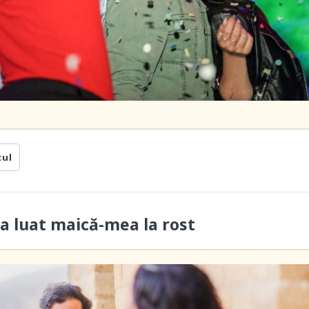
cul
a luat maică-mea la rost