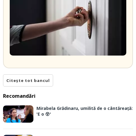
Citește tot bancul
Recomandări
Mirabela Grădinaru, umilită de o cântăreață:
'E o 😲'