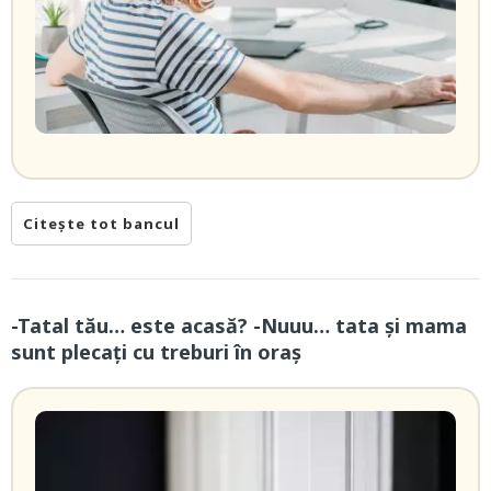
Citește tot bancul
-Tatal tău… este acasă? -Nuuu… tata și mama
sunt plecați cu treburi în oraș