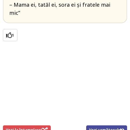
– Mama ei, tatăl ei, sora ei și fratele mai
mic”
1
Vezi la întamplare!
Vezi următorul