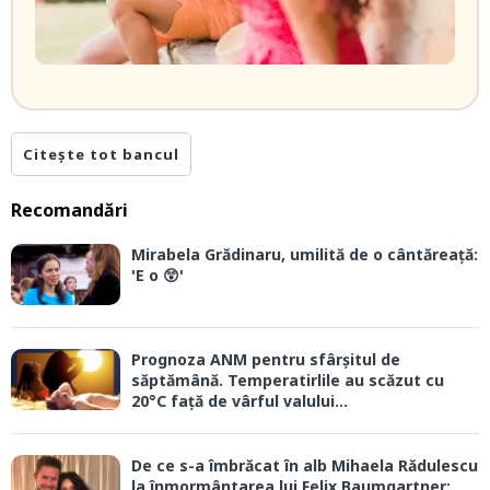
Citește tot bancul
Recomandări
Mirabela Grădinaru, umilită de o cântăreață:
'E o 😲'
Prognoza ANM pentru sfârșitul de
săptămână. Temperatirlile au scăzut cu
20°C față de vârful valului...
De ce s-a îmbrăcat în alb Mihaela Rădulescu
la înmormântarea lui Felix Baumgartner: