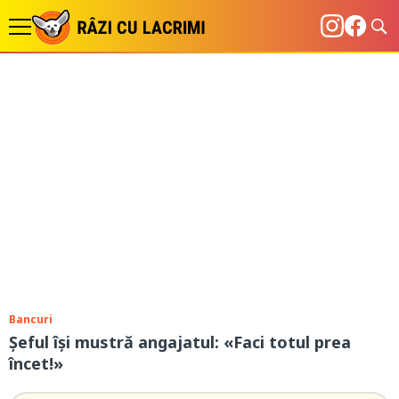
Bancuri
Șeful își mustră angajatul: «Faci totul prea
încet!»