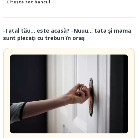
Citește tot bancul
-Tatal tău… este acasă? -Nuuu… tata și mama
sunt plecați cu treburi în oraș