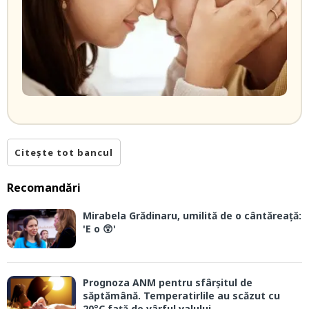
Citește tot bancul
Recomandări
Mirabela Grădinaru, umilită de o cântăreață:
'E o 😲'
Prognoza ANM pentru sfârșitul de
săptămână. Temperatirlile au scăzut cu
20°C față de vârful valului...