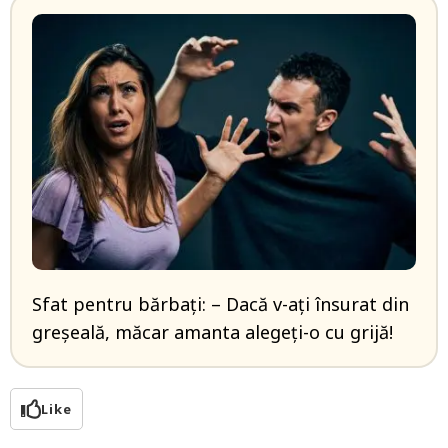
Sfat pentru bărbaţi: – Dacă v-ați însurat din
greșeală, măcar amanta alegeți-o cu grijă!
Like