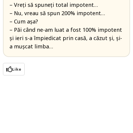
– Vreţi să spuneţi total impotent…
– Nu, vreau să spun 200% impotent…
– Cum aşa?
– Păi când ne-am luat a fost 100% impotent
şi ieri s-a împiedicat prin casă, a căzut şi, şi-
a muşcat limba…
Like