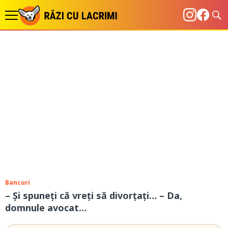
Bancuri
– Şi spuneţi că vreţi să divorţaţi… – Da,
domnule avocat…