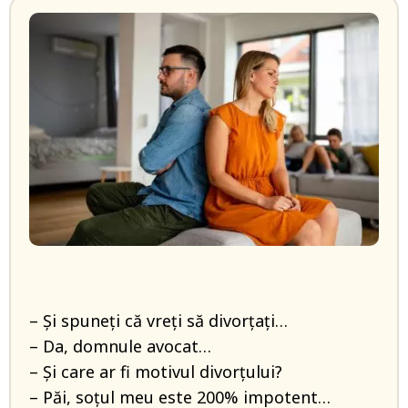
– Şi spuneţi că vreţi să divorţaţi…
– Da, domnule avocat…
– Şi care ar fi motivul divorţului?
– Păi, soţul meu este 200% impotent…