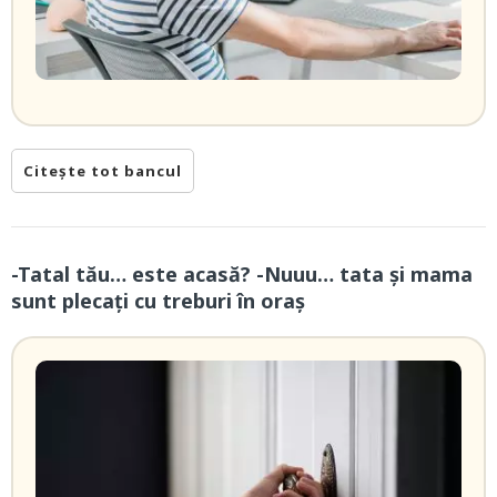
Citește tot bancul
-Tatal tău… este acasă? -Nuuu… tata și mama
sunt plecați cu treburi în oraș