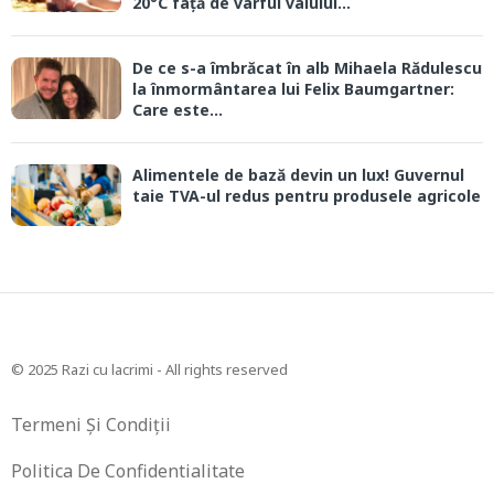
20°C față de vârful valului...
De ce s-a îmbrăcat în alb Mihaela Rădulescu
la înmormântarea lui Felix Baumgartner:
Care este...
Alimentele de bază devin un lux! Guvernul
taie TVA-ul redus pentru produsele agricole
© 2025 Razi cu lacrimi - All rights reserved
Termeni Și Condiții
Politica De Confidentialitate