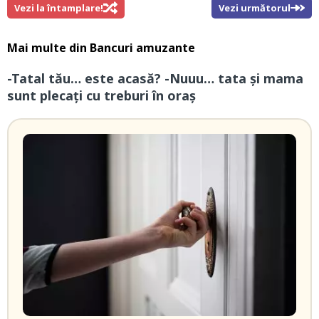
Vezi la întamplare!
Vezi următorul
Mai multe din
Bancuri amuzante
-Tatal tău… este acasă? -Nuuu… tata și mama
sunt plecați cu treburi în oraș