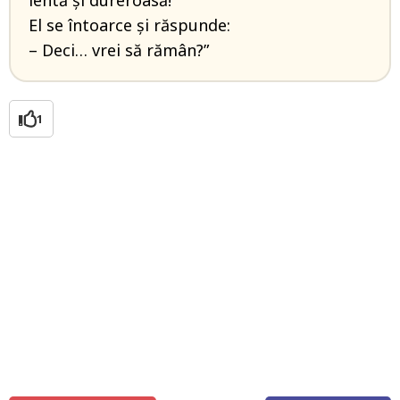
El se întoarce şi răspunde:
– Deci… vrei să rămân?”
1