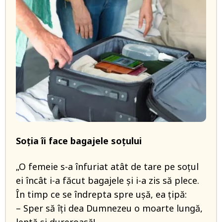
Soția îi face bagajele soțului
„O femeie s-a înfuriat atât de tare pe soţul
ei încât i-a făcut bagajele şi i-a zis să plece.
În timp ce se îndrepta spre uşă, ea ţipă:
– Sper să îţi dea Dumnezeu o moarte lungă,
lentă şi dureroasă!