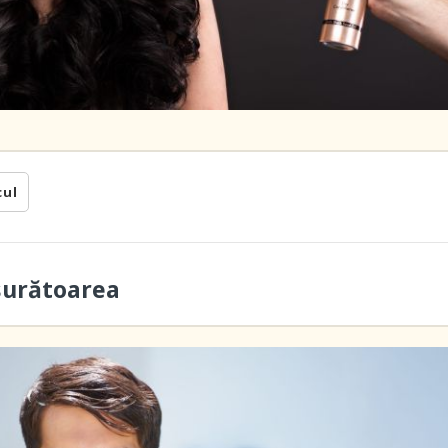
cul
nsurătoarea