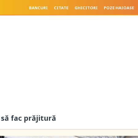
BANCURI
CITATE
GHICITORI
POZE HAIOASE
u să fac prăjitură