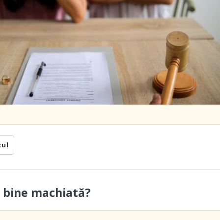
cul
t bine machiată?