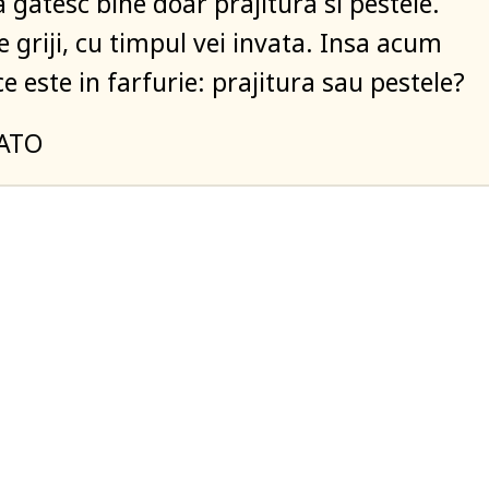
a gatesc bine doar prajitura si pestele.
e griji, cu timpul vei invata. Insa acum
e este in farfurie: prajitura sau pestele?
ATO