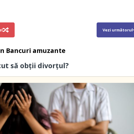
e!
Vezi următorul
in
Bancuri amuzante
ut să obții divorțul?