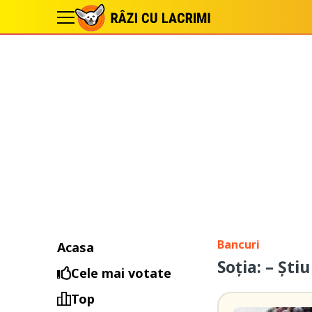
Bancuri
Acasa
Soția: – Ști
Cele mai votate
Top