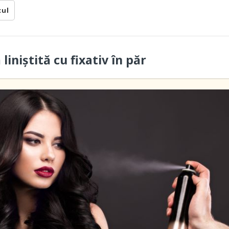
cul
 liniștită cu fixativ în păr