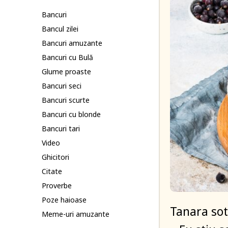
Bancuri
Bancul zilei
Bancuri amuzante
Bancuri cu Bulă
Glume proaste
Bancuri seci
Bancuri scurte
Bancuri cu blonde
Bancuri tari
Video
Ghicitori
Citate
Proverbe
Poze haioase
Tanara sot
Meme-uri amuzante