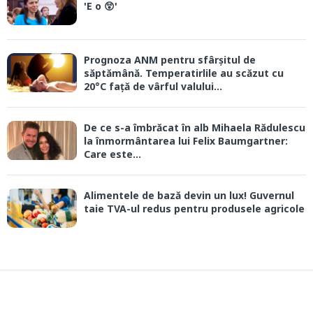
'E o 😲'
Prognoza ANM pentru sfârșitul de
săptămână. Temperatirlile au scăzut cu
20°C față de vârful valului...
De ce s-a îmbrăcat în alb Mihaela Rădulescu
la înmormântarea lui Felix Baumgartner:
Care este...
Alimentele de bază devin un lux! Guvernul
taie TVA-ul redus pentru produsele agricole