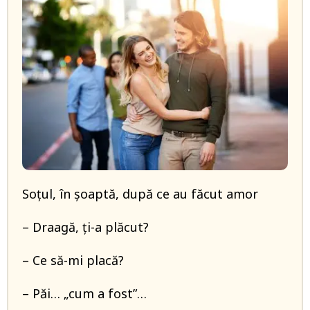
Soțul, în șoaptă, după ce au făcut amor
– Draagă, ți-a plăcut?
– Ce să-mi placă?
– Păi… „cum a fost”…