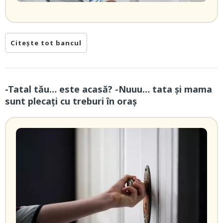
Citește tot bancul
-Tatal tău… este acasă? -Nuuu… tata și mama
sunt plecați cu treburi în oraș