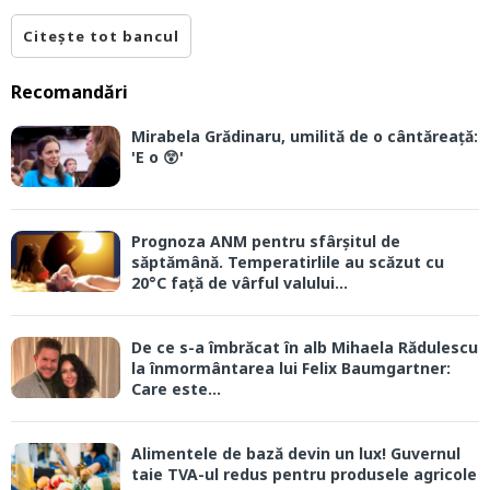
Citește tot bancul
Recomandări
Mirabela Grădinaru, umilită de o cântăreață:
'E o 😲'
Prognoza ANM pentru sfârșitul de
săptămână. Temperatirlile au scăzut cu
20°C față de vârful valului...
De ce s-a îmbrăcat în alb Mihaela Rădulescu
la înmormântarea lui Felix Baumgartner:
Care este...
Alimentele de bază devin un lux! Guvernul
taie TVA-ul redus pentru produsele agricole