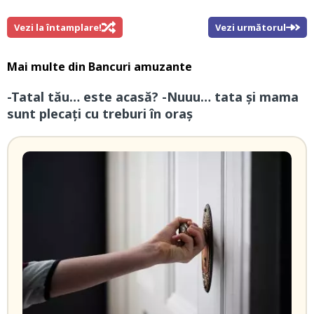
Vezi la întamplare!
Vezi următorul
Mai multe din
Bancuri amuzante
-Tatal tău… este acasă? -Nuuu… tata și mama
sunt plecați cu treburi în oraș