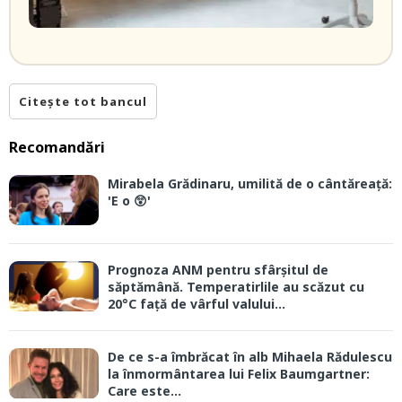
Citește tot bancul
Recomandări
Mirabela Grădinaru, umilită de o cântăreață:
'E o 😲'
Prognoza ANM pentru sfârșitul de
săptămână. Temperatirlile au scăzut cu
20°C față de vârful valului...
De ce s-a îmbrăcat în alb Mihaela Rădulescu
la înmormântarea lui Felix Baumgartner:
Care este...