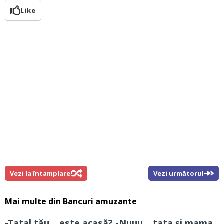
Like
Vezi la întamplare!
Vezi următorul
Mai multe din
Bancuri amuzante
-Tatal tău… este acasă? -Nuuu… tata și mama