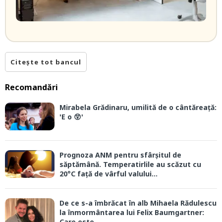
Citește tot bancul
Recomandări
Mirabela Grădinaru, umilită de o cântăreață:
'E o 😲'
Prognoza ANM pentru sfârșitul de
săptămână. Temperatirlile au scăzut cu
20°C față de vârful valului...
De ce s-a îmbrăcat în alb Mihaela Rădulescu
la înmormântarea lui Felix Baumgartner:
Care este...