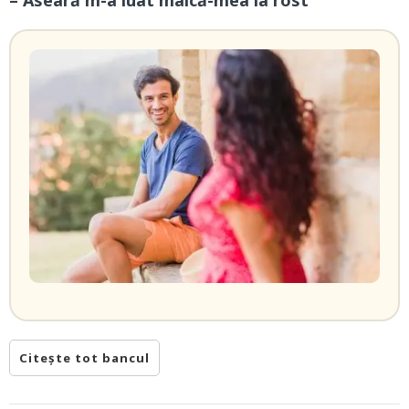
– Aseară m-a luat maică-mea la rost
Citește tot bancul