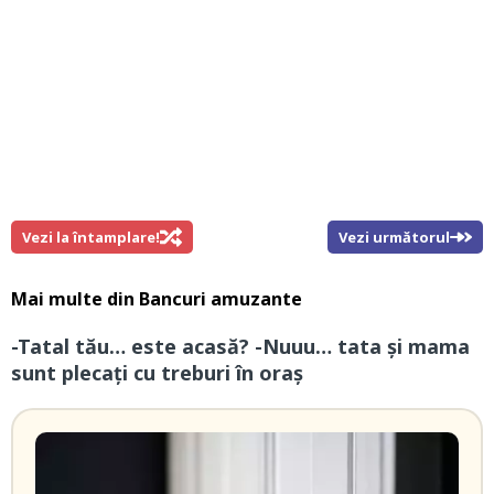
Vezi la întamplare!
Vezi următorul
Mai multe din
Bancuri amuzante
-Tatal tău… este acasă? -Nuuu… tata și mama
sunt plecați cu treburi în oraș