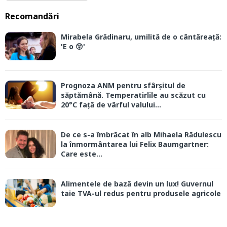
Recomandări
Mirabela Grădinaru, umilită de o cântăreață:
'E o 😲'
Prognoza ANM pentru sfârșitul de
săptămână. Temperatirlile au scăzut cu
20°C față de vârful valului...
De ce s-a îmbrăcat în alb Mihaela Rădulescu
la înmormântarea lui Felix Baumgartner:
Care este...
Alimentele de bază devin un lux! Guvernul
taie TVA-ul redus pentru produsele agricole