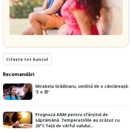
Citește tot bancul
Recomandări
Mirabela Grădinaru, umilită de o cântăreață:
'E o 😲'
Prognoza ANM pentru sfârșitul de
săptămână. Temperatirlile au scăzut cu
20°C față de vârful valului...