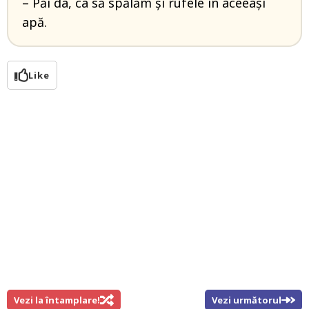
– Păi da, ca să spălăm și rufele în aceeași
apă.
Like
Vezi la întamplare!
Vezi următorul