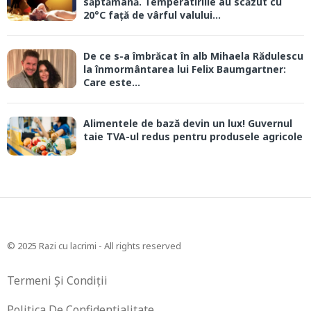
săptămână. Temperatirlile au scăzut cu
20°C față de vârful valului...
De ce s-a îmbrăcat în alb Mihaela Rădulescu
la înmormântarea lui Felix Baumgartner:
Care este...
Alimentele de bază devin un lux! Guvernul
taie TVA-ul redus pentru produsele agricole
© 2025 Razi cu lacrimi - All rights reserved
Termeni Și Condiții
Politica De Confidentialitate