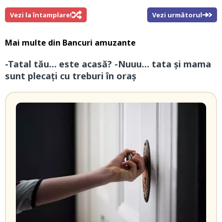
Vezi la întamplare!
Vezi următorul
Mai multe din
Bancuri amuzante
-Tatal tău… este acasă? -Nuuu… tata și mama
sunt plecați cu treburi în oraș