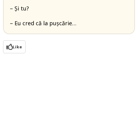
– Şi tu?
– Eu cred că la puşcărie…
Like