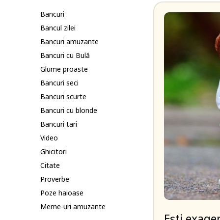
Bancuri
Bancul zilei
Bancuri amuzante
Bancuri cu Bulă
Glume proaste
Bancuri seci
Bancuri scurte
Bancuri cu blonde
Bancuri tari
Video
Ghicitori
Citate
Proverbe
Poze haioase
Meme-uri amuzante
Ești exage