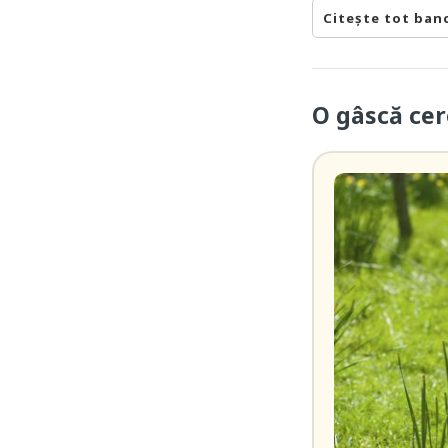
Citește tot ban
O gâscă cer