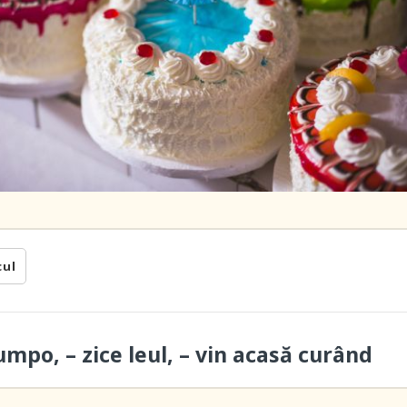
cul
umpo, – zice leul, – vin acasă curând