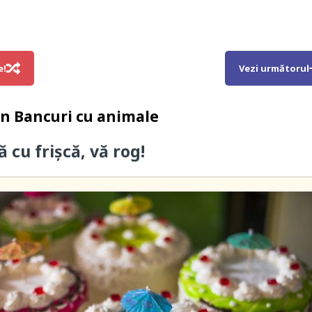
e!
Vezi următorul
in
Bancuri cu animale
ă cu frişcă, vă rog!