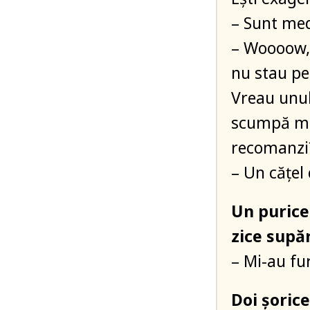
– Sunt med
– Woooow, 
nu stau pe
Vreau unul
scumpă mân
recomanzi
– Un cățel 
Un purice 
zice supă
– Mi-au fur
Doi șorice