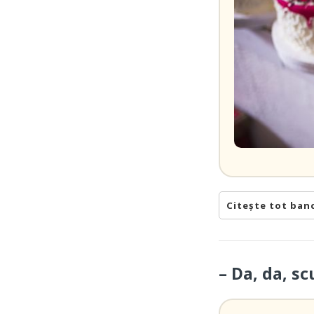
Citește tot ban
– Da, da, sc