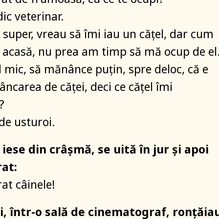
ic veterinar.
super, vreau să îmi iau un cățel, dar cum
 acasă, nu prea am timp să mă ocup de el.
 mic, să mănânce puțin, spre deloc, că e
carea de căței, deci ce cățel îmi
?
de usturoi.
iese din crâșmă, se uită în jur și apoi
rat:
at câinele!
i, într-o sală de cinematograf, ronțăia