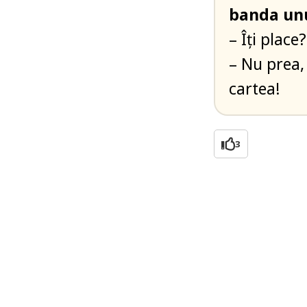
banda unu
– Îți place
– Nu prea,
cartea!
3