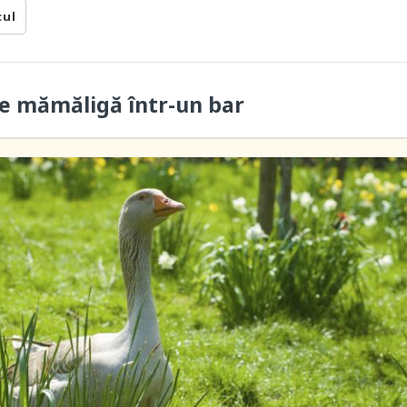
cul
e mămăligă într-un bar