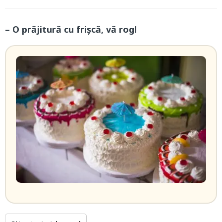
– O prăjitură cu frişcă, vă rog!