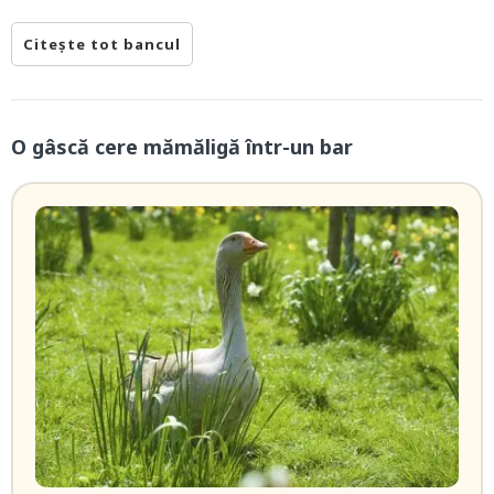
Citește tot bancul
O gâscă cere mămăligă într-un bar