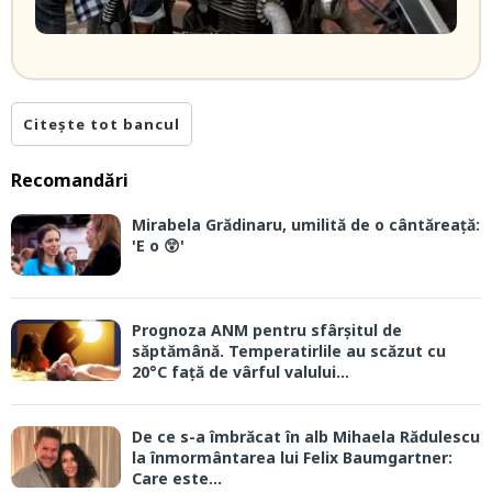
Citește tot bancul
Recomandări
Mirabela Grădinaru, umilită de o cântăreață:
'E o 😲'
Prognoza ANM pentru sfârșitul de
săptămână. Temperatirlile au scăzut cu
20°C față de vârful valului...
De ce s-a îmbrăcat în alb Mihaela Rădulescu
la înmormântarea lui Felix Baumgartner:
Care este...