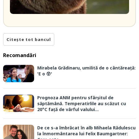
Citește tot bancul
Recomandări
Mirabela Grădinaru, umilită de o cântăreață:
'E o 😲'
Prognoza ANM pentru sfârșitul de
săptămână. Temperatirlile au scăzut cu
20°C față de vârful valului...
De ce s-a îmbrăcat în alb Mihaela Rădulescu
la înmormântarea lui Felix Baumgartner: