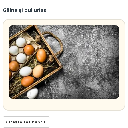
Găina şi oul uriaş
Citește tot bancul