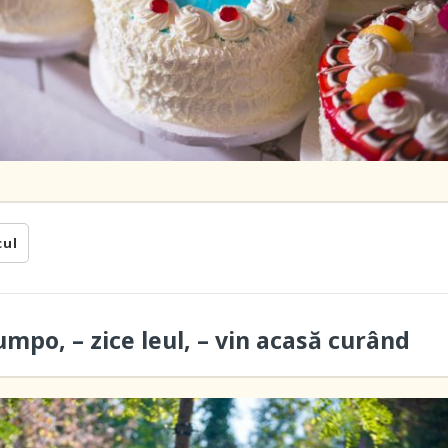
cul
umpo, – zice leul, – vin acasă curând