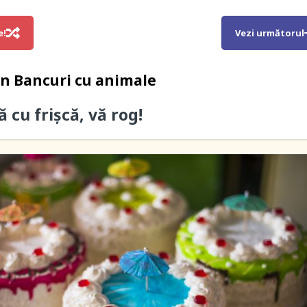
e!
Vezi următorul
in
Bancuri cu animale
ă cu frişcă, vă rog!