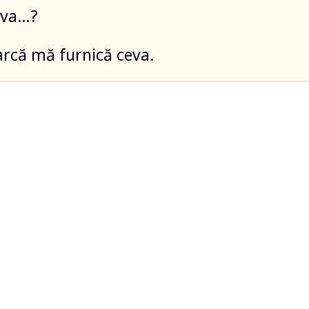
ceva…?
rcă mă furnică ceva.