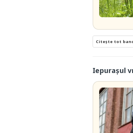
Citește tot ban
Iepurașul v