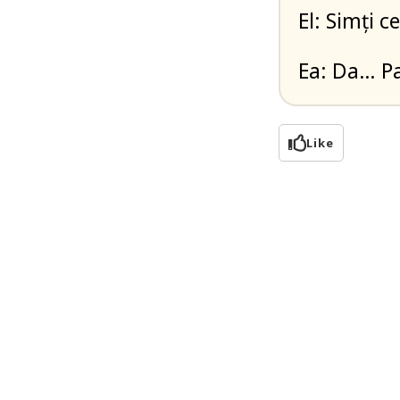
El: Simți 
Ea: Da… Pa
Like