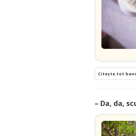
Citește tot ban
– Da, da, sc