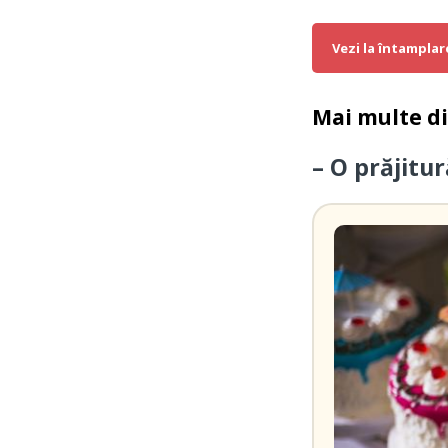
Vezi la întamplar
Mai multe d
– O prăjitur