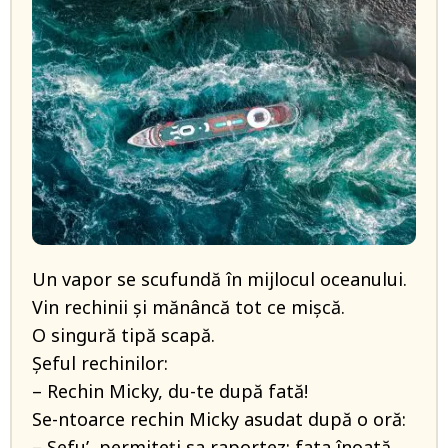
Un vapor se scufundă în mijlocul oceanului.
Vin rechinii și mănâncă tot ce mișcă.
O singură tipă scapă.
Șeful rechinilor:
– Rechin Micky, du-te după fată!
Se-ntoarce rechin Micky asudat după o oră:
– Sefu’, permiteți sa raportez: fata înoată