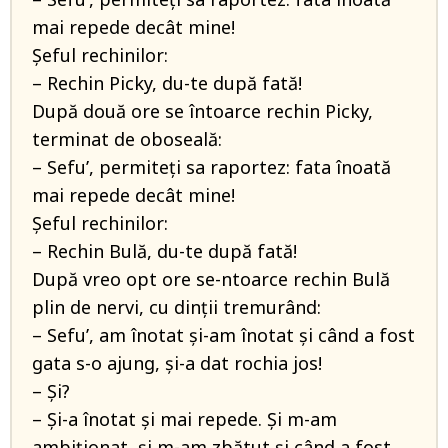
mai repede decât mine!
Șeful rechinilor:
– Rechin Picky, du-te după fată!
După două ore se întoarce rechin Picky,
terminat de oboseală:
– Sefu’, permiteți sa raportez: fata înoată
mai repede decât mine!
Șeful rechinilor:
– Rechin Bulă, du-te după fată!
După vreo opt ore se-ntoarce rechin Bulă
plin de nervi, cu dinții tremurând:
– Sefu’, am înotat și-am înotat și când a fost
gata s-o ajung, și-a dat rochia jos!
– Și?
– Și-a înotat și mai repede. Și m-am
ambiționat, și m-am zbătut și când a fost