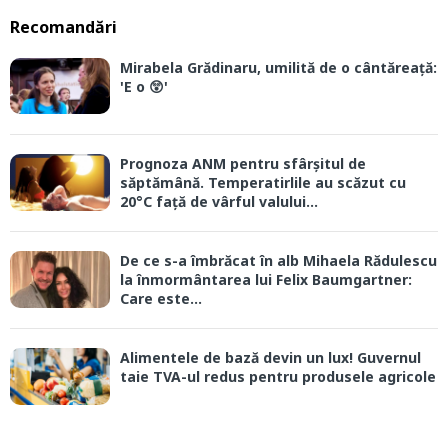
Recomandări
Mirabela Grădinaru, umilită de o cântăreață:
'E o 😲'
Prognoza ANM pentru sfârșitul de
săptămână. Temperatirlile au scăzut cu
20°C față de vârful valului...
De ce s-a îmbrăcat în alb Mihaela Rădulescu
la înmormântarea lui Felix Baumgartner:
Care este...
Alimentele de bază devin un lux! Guvernul
taie TVA-ul redus pentru produsele agricole