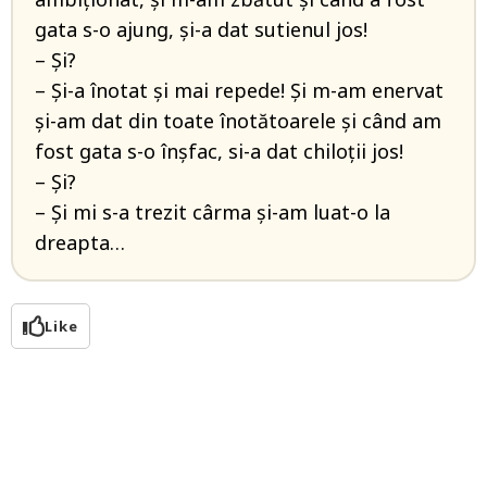
gata s-o ajung, și-a dat sutienul jos!
– Și?
– Și-a înotat și mai repede! Și m-am enervat
și-am dat din toate înotătoarele și când am
fost gata s-o înșfac, si-a dat chiloții jos!
– Și?
– Și mi s-a trezit cârma și-am luat-o la
dreapta…
Like