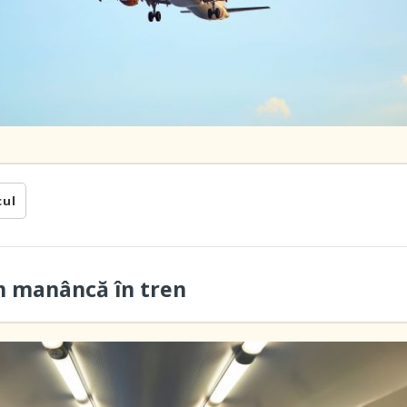
cul
n manâncă în tren