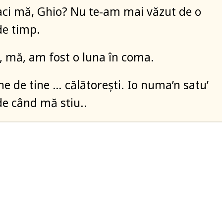
aci mă, Ghio? Nu te-am mai văzut de o
e timp.
c, mă, am fost o luna în coma.
ne de tine … călătorești. Io numa’n satu’
de când mă stiu..