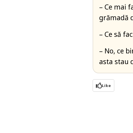
– Ce mai f
grămadă d
– Ce să fa
– No, ce bi
asta stau 
Like