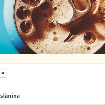
cul
 slănina