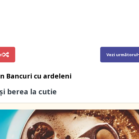
e!
Vezi următorul
in
Bancuri cu ardeleni
și berea la cutie