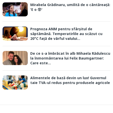
Mirabela Grădinaru, umilită de o cântăreață:
'E o 😲'
Prognoza ANM pentru sfârșitul de
săptămână. Temperatirlile au scăzut cu
20°C față de vârful valului...
De ce s-a îmbrăcat în alb Mihaela Rădulescu
la înmormântarea lui Felix Baumgartner:
Care este...
Alimentele de bază devin un lux! Guvernul
taie TVA-ul redus pentru produsele agricole