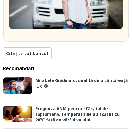
Citește tot bancul
Recomandări
Mirabela Grădinaru, umilită de o cântăreață:
'E o 😲'
Prognoza ANM pentru sfârșitul de
săptămână. Temperatirlile au scăzut cu
20°C față de vârful valului...