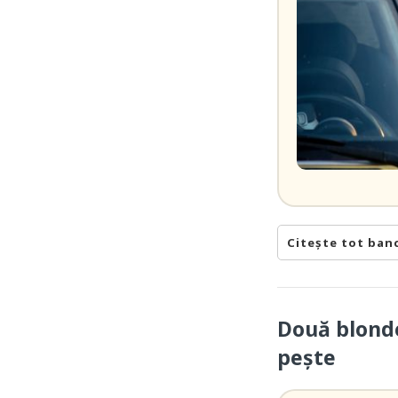
Citește tot ban
Două blonde
pește