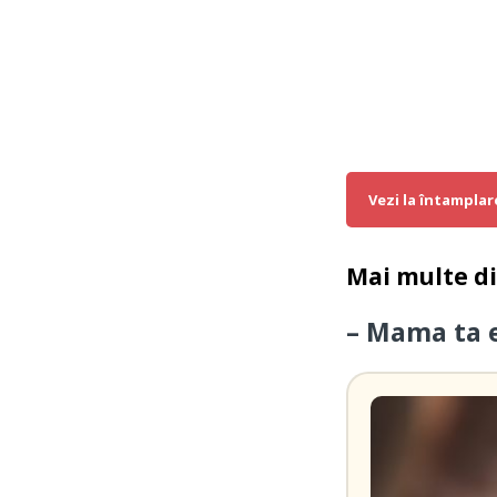
Vezi la întamplar
Mai multe d
– Mama ta 