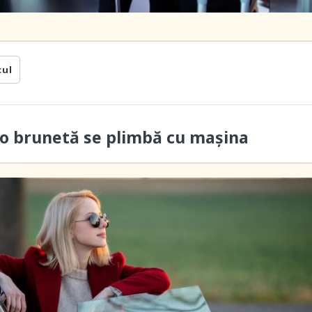
cul
 o brunetă se plimbă cu maşina