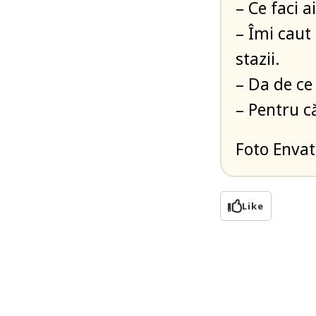
– Ce faci 
– Îmi caut 
stazii.
– Da de ce 
– Pentru c
Foto Enva
Like