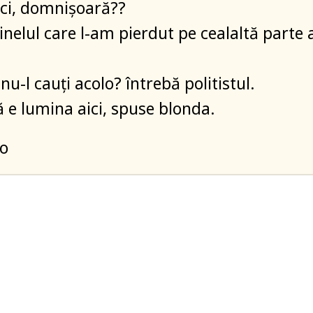
aici, domnișoară??
inelul care l-am pierdut pe cealaltă parte 
nu-l cauți acolo? întrebă politistul.
ă e lumina aici, spuse blonda.
to