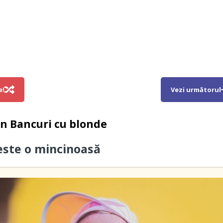
e!
Vezi următorul
in
Bancuri cu blonde
este o mincinoasă