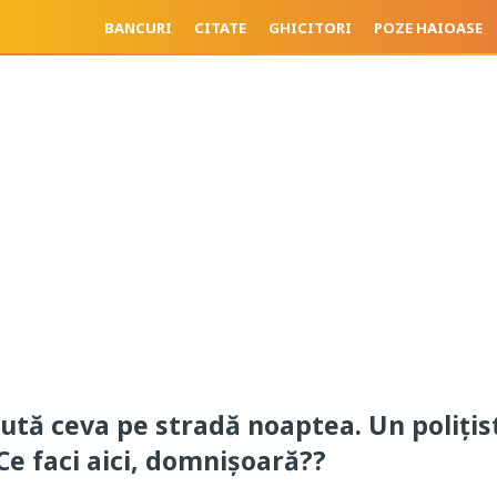
BANCURI
CITATE
GHICITORI
POZE HAIOASE
ută ceva pe stradă noaptea. Un polițis
Ce faci aici, domnișoară??