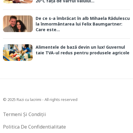
20°C față de vârful valului...
De ce s-a îmbrăcat în alb Mihaela Rădulescu
la înmormântarea lui Felix Baumgartner:
Care este...
Alimentele de bază devin un lux! Guvernul
taie TVA-ul redus pentru produsele agricole
© 2025 Razi cu lacrimi - All rights reserved
Termeni Și Condiții
Politica De Confidentialitate