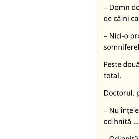
– Domn do
de câini c
– Nici-o pr
somniferel
Peste două
total.
Doctorul, 
– Nu înțel
odihnită …
– Odihnită