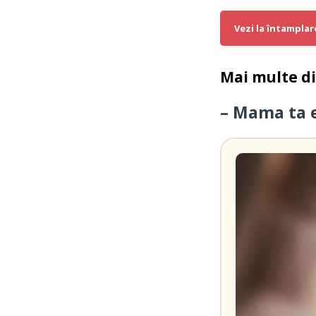
Vezi la întamplar
Mai multe d
– Mama ta 