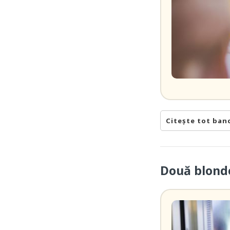
Citește tot ban
Două blonde