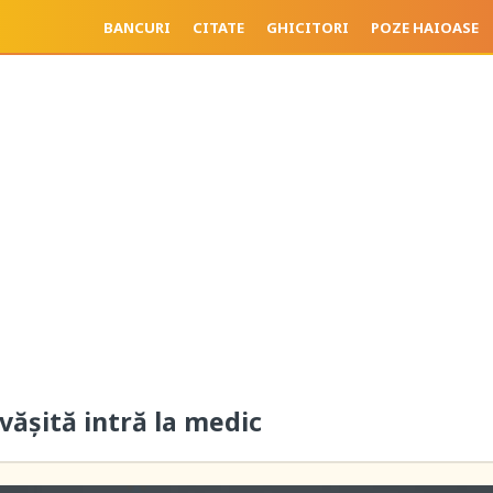
BANCURI
CITATE
GHICITORI
POZE HAIOASE
vășită intră la medic