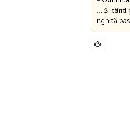
… Și când p
nghită past
1