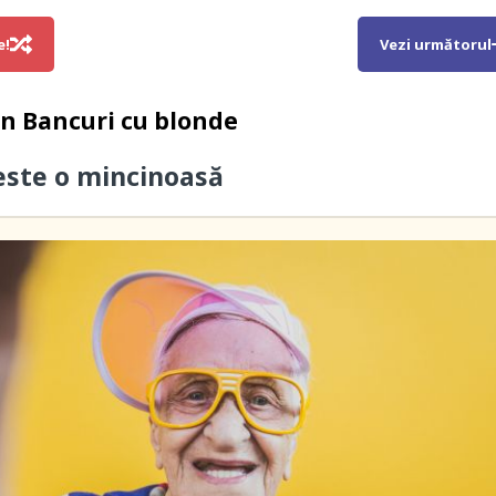
e!
Vezi următorul
in
Bancuri cu blonde
este o mincinoasă