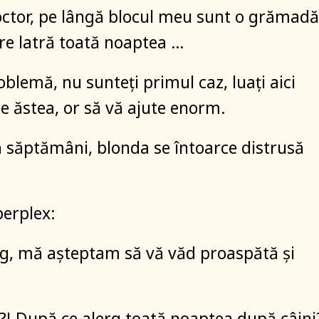
ctor, pe lângă blocul meu sunt o grămadă
are latră toată noaptea …
oblemă, nu sunteți primul caz, luați aici
e ăstea, or să vă ajute enorm.
 săptămâni, blonda se întoarce distrusă
perplex:
eg, mă așteptam să vă văd proaspătă și
?! După ce alerg toată noaptea după câini