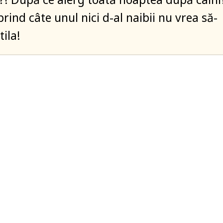
rind câte unul nici d-al naibii nu vrea să-
ila!