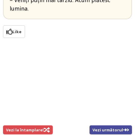
– Veniți puțin mai târziu. Acum plătesc
lumina.
Like
Vezi la întamplare!
Vezi următorul