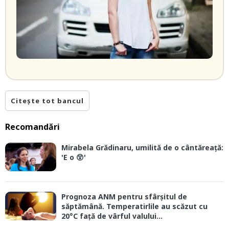
Citește tot bancul
Recomandări
Mirabela Grădinaru, umilită de o cântăreață:
'E o 😲'
Prognoza ANM pentru sfârșitul de
săptămână. Temperatirlile au scăzut cu
20°C față de vârful valului...