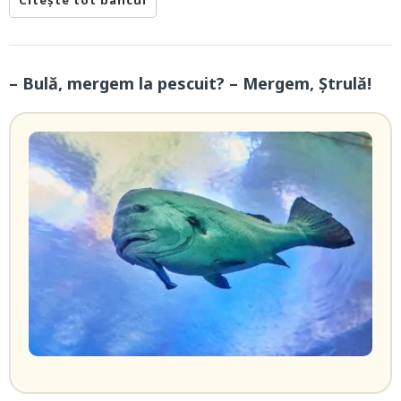
Citește tot bancul
– Bulă, mergem la pescuit? – Mergem, Ștrulă!