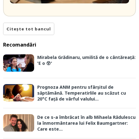
Citește tot bancul
Recomandări
Mirabela Grădinaru, umilită de o cântăreață:
'E o 😲'
Prognoza ANM pentru sfârșitul de
săptămână. Temperatirlile au scăzut cu
20°C față de vârful valului...
De ce s-a îmbrăcat în alb Mihaela Rădulescu
la înmormântarea lui Felix Baumgartner:
Care este...