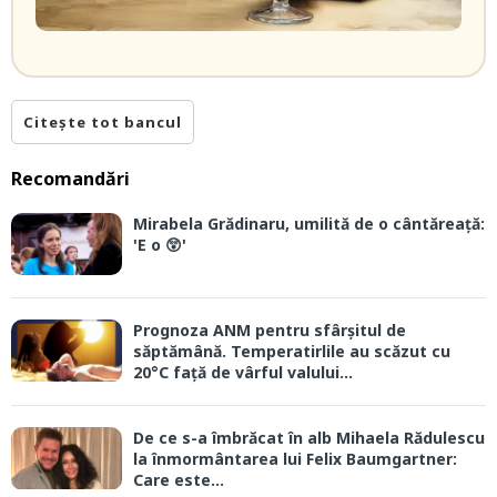
Citește tot bancul
Recomandări
Mirabela Grădinaru, umilită de o cântăreață:
'E o 😲'
Prognoza ANM pentru sfârșitul de
săptămână. Temperatirlile au scăzut cu
20°C față de vârful valului...
De ce s-a îmbrăcat în alb Mihaela Rădulescu
la înmormântarea lui Felix Baumgartner:
Care este...