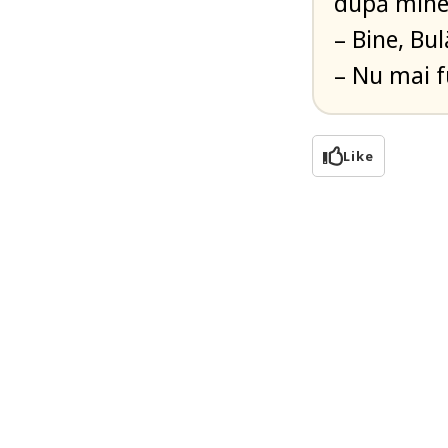
după mine
– Bine, Bul
– Nu mai f
Like