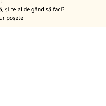
!
ă, și ce-ai de gând să faci?
ur poșete!