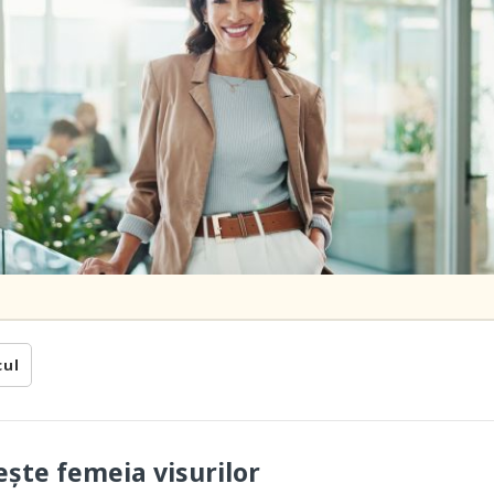
cul
ește femeia visurilor