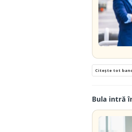
Citește tot ban
Bula intră î