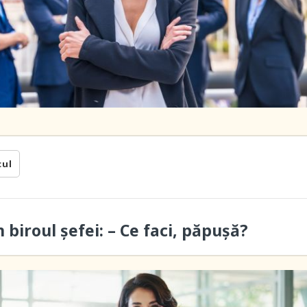
cul
n biroul șefei: – Ce faci, păpușă?