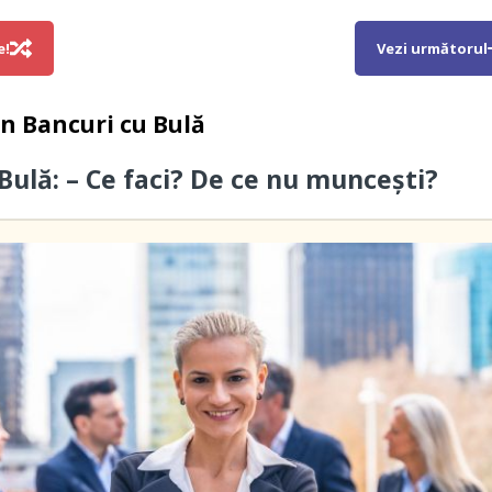
e!
Vezi următorul
in
Bancuri cu Bulă
 Bulă: – Ce faci? De ce nu muncești?