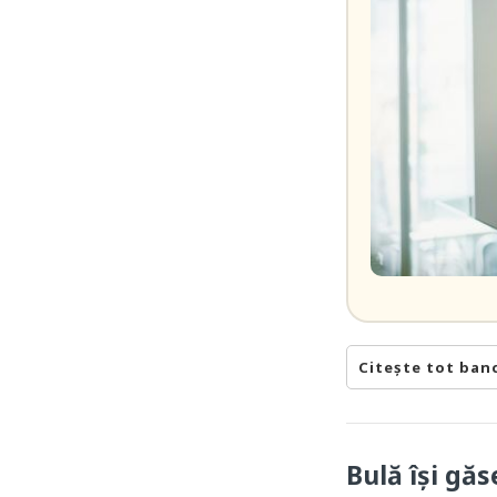
Citește tot ban
Bulă își găs