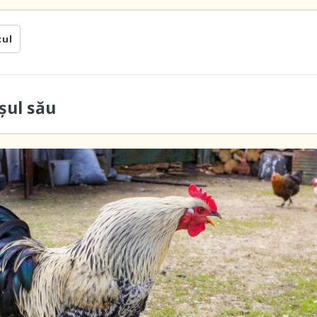
cul
șul său