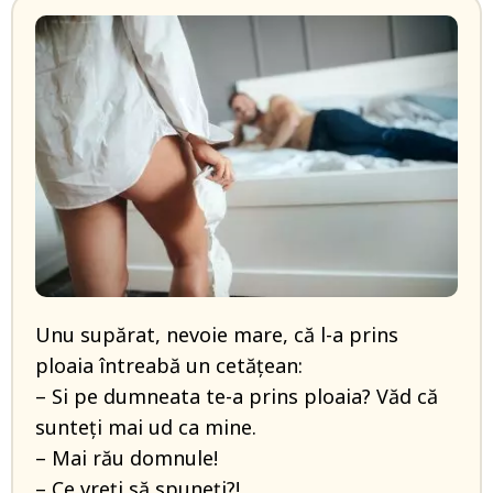
Unu supărat, nevoie mare, că l-a prins
ploaia întreabă un cetățean:
– Si pe dumneata te-a prins ploaia? Văd că
sunteți mai ud ca mine.
– Mai rău domnule!
– Ce vreți să spuneți?!