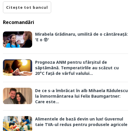
Citește tot bancul
Recomandări
Mirabela Grădinaru, umilită de o cântăreață:
'E o 😲'
Prognoza ANM pentru sfârșitul de
săptămână. Temperatirlile au scăzut cu
20°C față de vârful valului...
De ce s-a îmbrăcat în alb Mihaela Rădulescu
la înmormântarea lui Felix Baumgartner:
Care este...
Alimentele de bază devin un lux! Guvernul
taie TVA-ul redus pentru produsele agricole