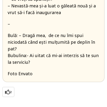
– Nevastă-mea și-a luat o găleată nouă și a
vrut să-i facă inaugurarea
–
Bulă: – Dragă mea, de ce nu îmi spui
niciodată când ești mulțumită pe deplin în
pat?
Bubulina:- Ai uitat că mi-ai interzis să te sun
la serviciu?
Foto Envato
2