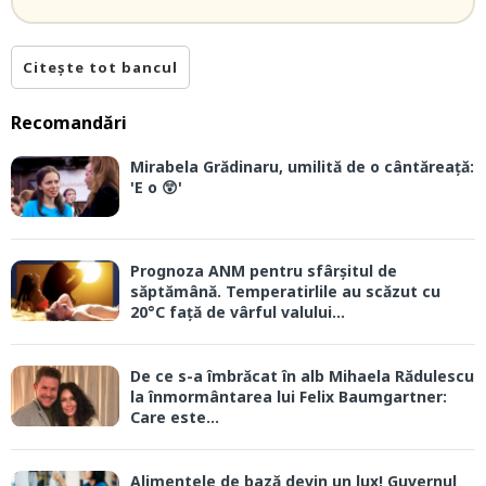
Citește tot bancul
Recomandări
Mirabela Grădinaru, umilită de o cântăreață:
'E o 😲'
Prognoza ANM pentru sfârșitul de
săptămână. Temperatirlile au scăzut cu
20°C față de vârful valului...
De ce s-a îmbrăcat în alb Mihaela Rădulescu
la înmormântarea lui Felix Baumgartner:
Care este...
Alimentele de bază devin un lux! Guvernul