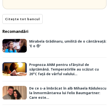
Citește tot bancul
Recomandări
Mirabela Grădinaru, umilită de o cântăreață:
'E o 😲'
Prognoza ANM pentru sfârșitul de
săptămână. Temperatirlile au scăzut cu
20°C față de vârful valului...
De ce s-a îmbrăcat în alb Mihaela Rădulescu
la înmormântarea lui Felix Baumgartner:
Care este...