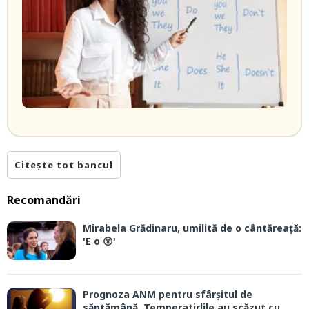
Citește tot bancul
Recomandări
Mirabela Grădinaru, umilită de o cântăreață:
'E o 😲'
Prognoza ANM pentru sfârșitul de
săptămână. Temperatirlile au scăzut cu