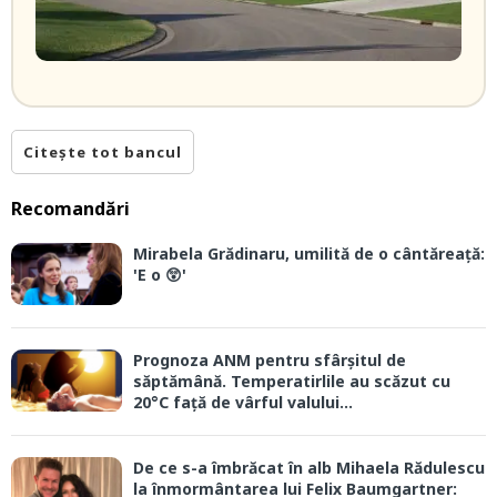
Citește tot bancul
Recomandări
Mirabela Grădinaru, umilită de o cântăreață:
'E o 😲'
Prognoza ANM pentru sfârșitul de
săptămână. Temperatirlile au scăzut cu
20°C față de vârful valului...
De ce s-a îmbrăcat în alb Mihaela Rădulescu
la înmormântarea lui Felix Baumgartner: