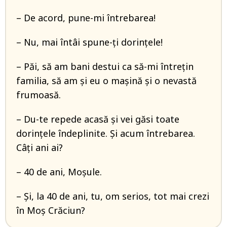
– De acord, pune-mi întrebarea!
– Nu, mai întâi spune-ţi dorinţele!
– Păi, să am bani destui ca să-mi întreţin
familia, să am şi eu o maşină şi o nevastă
frumoasă.
– Du-te repede acasă şi vei găsi toate
dorinţele îndeplinite. Şi acum întrebarea.
Câţi ani ai?
– 40 de ani, Moșule.
– Şi, la 40 de ani, tu, om serios, tot mai crezi
în Moş Crăciun?