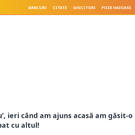
BANCURI
CITATE
GHICITORI
POZE HAIOASE
u’, ieri când am ajuns acasă am găsit-o
at cu altul!