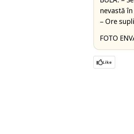
nevastă în 
– Ore supl
FOTO ENV
Like