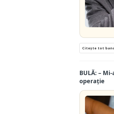
Citește tot ban
BULĂ: – Mi-
operație