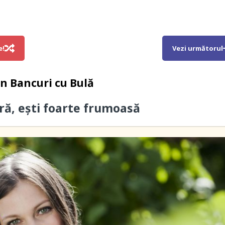
e!
Vezi următorul
in
Bancuri cu Bulă
ă, ești foarte frumoasă