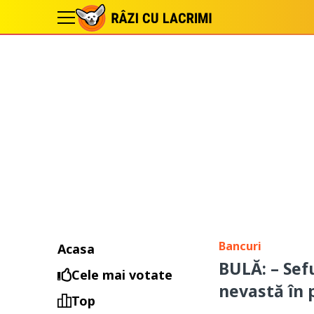
Bancuri
Acasa
BULĂ: – Sef
Cele mai votate
nevastă în p
Top