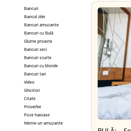
Bancuri
Bancul zilei
Bancuri amuzante
Bancuri cu Bulă
Glume proaste
Bancuri seci
Bancuri scurte
Bancuri cu blonde
Bancuri tari
Video
Ghicitori
Citate
Proverbe
Poze haioase
Meme-uri amuzante
BULĂ: – Se