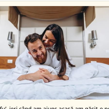
fu’, ieri când am ajuns acasă am găsit-o p