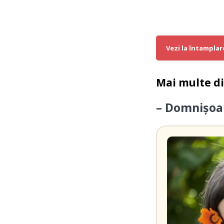
Vezi la întamplar
Mai multe d
– Domnișoar