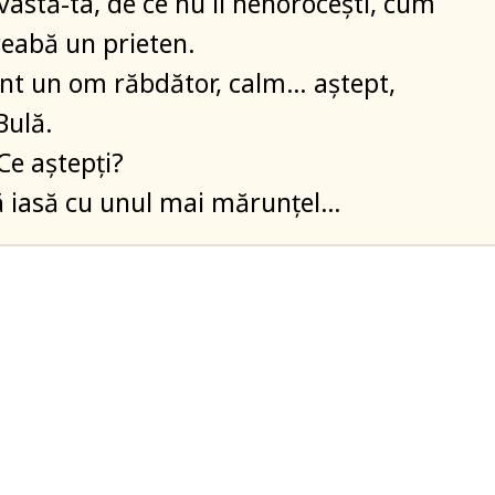
vastă-ta, de ce nu îl nenorocești, cum
treabă un prieten.
unt un om răbdător, calm… aștept,
Bulă.
Ce aștepți?
ă iasă cu unul mai mărunțel…