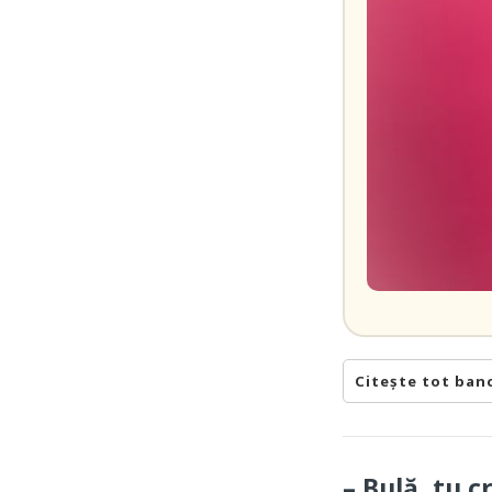
Citește tot ban
– Bulă, tu c