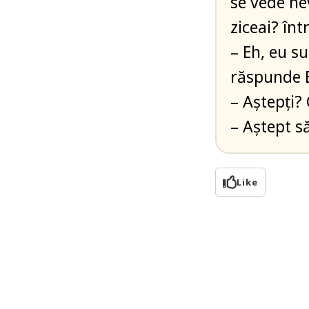
se vede ne
ziceai? în
– Eh, eu s
răspunde 
– Aștepți? 
– Aștept s
Like