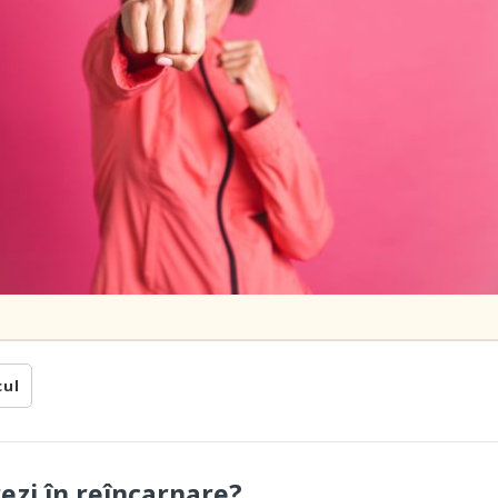
cul
rezi în reîncarnare?