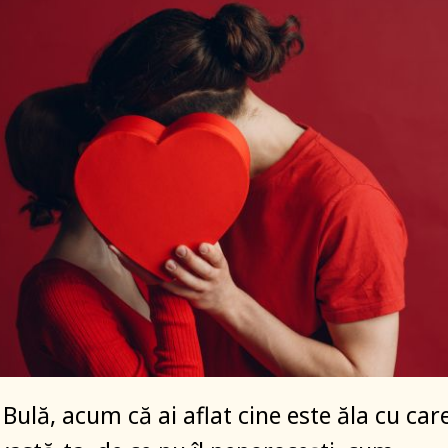
Bulă, acum că ai aflat cine este ăla cu car