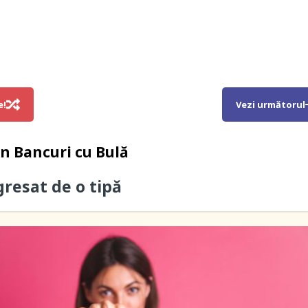
e!
Vezi următorul
in
Bancuri cu Bulă
gresat de o tipă