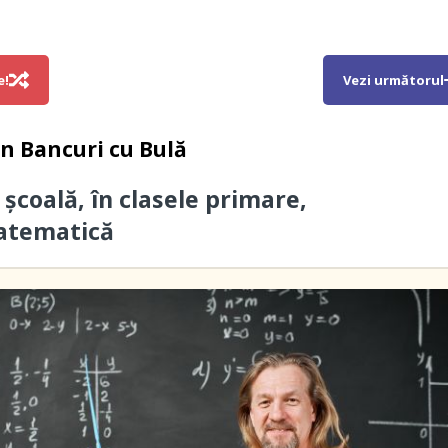
e!
Vezi următorul
in
Bancuri cu Bulă
 școală, în clasele primare,
matematică