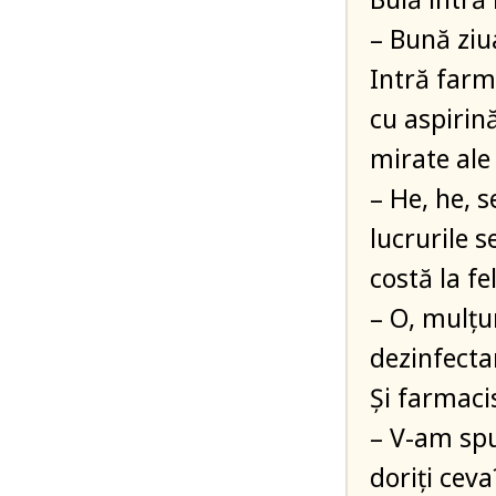
– Bună ziua
Intră farma
cu aspirină
mirate ale 
– He, he, s
lucrurile s
costă la fel
– O, mulțu
dezinfecta
Și farmacis
– V-am spu
doriți ceva