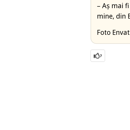
– Aș mai fi
mine, din 
Foto Enva
7