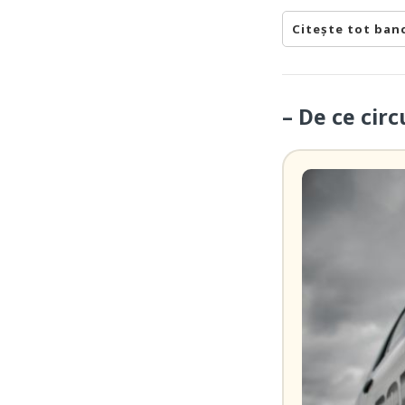
Citește tot ban
– De ce circ