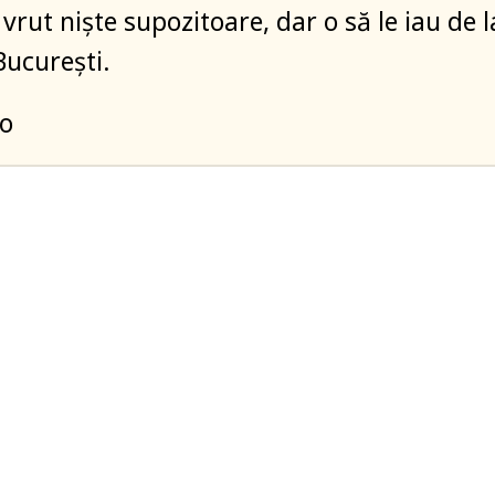
 vrut niște supozitoare, dar o să le iau de l
București.
to