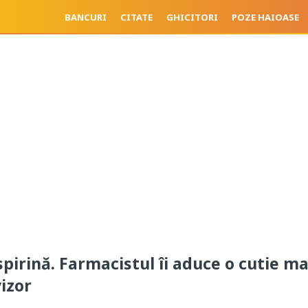
BANCURI
CITATE
GHICITORI
POZE HAIOASE
spirină. Farmacistul îi aduce o cutie m
vizor