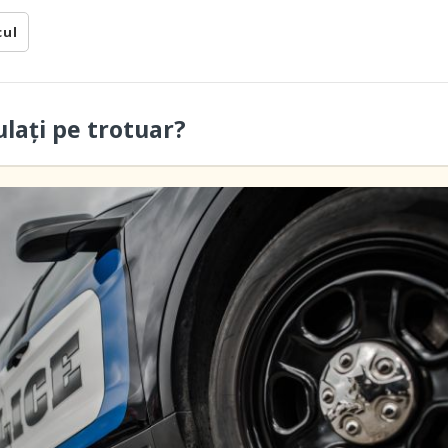
cul
ulați pe trotuar?