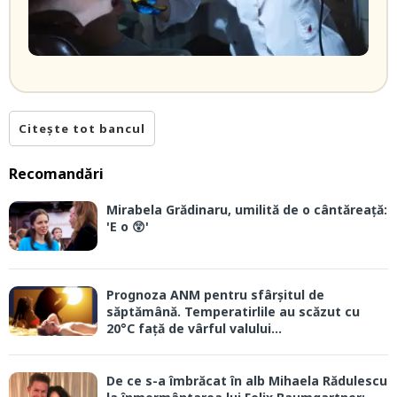
Citește tot bancul
Recomandări
Mirabela Grădinaru, umilită de o cântăreață:
'E o 😲'
Prognoza ANM pentru sfârșitul de
săptămână. Temperatirlile au scăzut cu
20°C față de vârful valului...
De ce s-a îmbrăcat în alb Mihaela Rădulescu