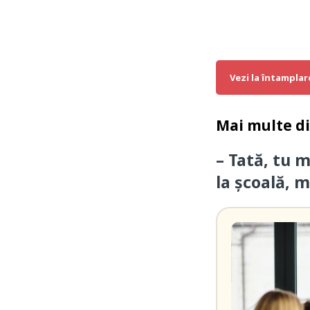
Vezi la întamplar
Mai multe d
– Tată, tu m
la școală, m