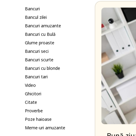
Bancuri
Bancul zilei
Bancuri amuzante
Bancuri cu Bulă
Glume proaste
Bancuri seci
Bancuri scurte
Bancuri cu blonde
Bancuri tari
Video
Ghicitori
Citate
Proverbe
Poze haioase
Meme-uri amuzante
– Bună ziu