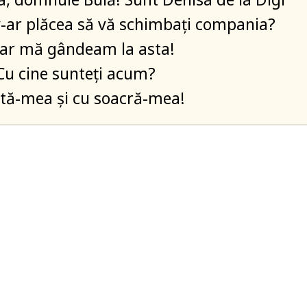
-ar plăcea să vă schimbați compania?
hiar mă gândeam la asta!
 Cu cine sunteți acum?
tă-mea și cu soacră-mea!