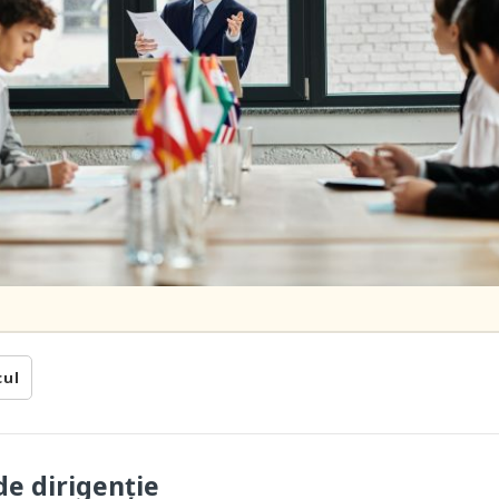
cul
de dirigenție