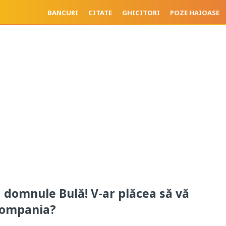
BANCURI
CITATE
GHICITORI
POZE HAIOASE
, domnule Bulă! V-ar plăcea să vă
compania?