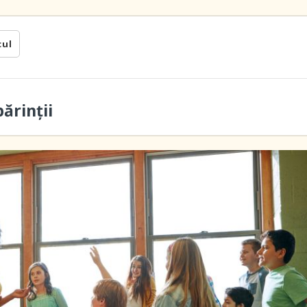
cul
ărinții