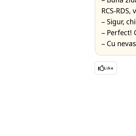
RCS-RDS, v
– Sigur, c
– Perfect!
– Cu nevas
Like