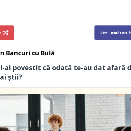
e!
Vezi următorul
in
Bancuri cu Bulă
i-ai povestit că odată te-au dat afară 
ai știi?